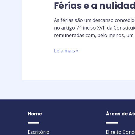
Férias e a nulida
As férias são um descanso concedi
no artigo 7º, inciso XVII da Constit
remuneradas com, pelo menos, um te
Leia mais »
Home
Áreas de A
Escritório
Direito Con