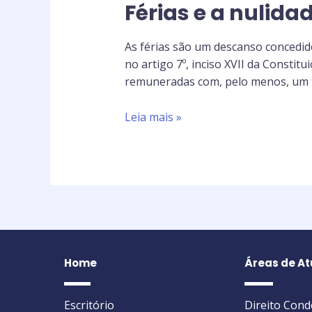
Férias e a nulida
As férias são um descanso concedi
no artigo 7º, inciso XVII da Constit
remuneradas com, pelo menos, um te
Leia mais »
Home
Áreas de A
Escritório
Direito Con